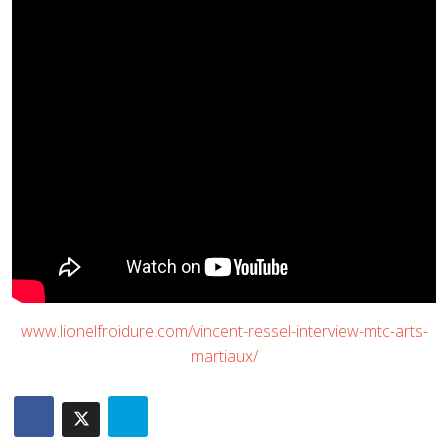
www.lionelfroidure.com/vincent-ressel-interview-mtc-arts-
martiaux/